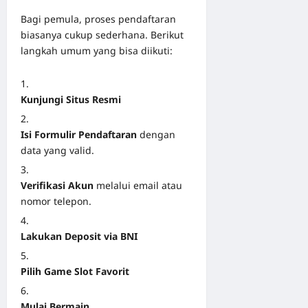
Bagi pemula, proses pendaftaran
biasanya cukup sederhana. Berikut
langkah umum yang bisa diikuti:
Kunjungi Situs Resmi
Isi Formulir Pendaftaran
dengan
data yang valid.
Verifikasi Akun
melalui email atau
nomor telepon.
Lakukan Deposit via BNI
Pilih Game Slot Favorit
Mulai Bermain