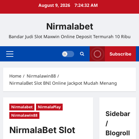
Skip
August 9, 2026
7:24:33 AM
to
content
Nirmalabet
Bandar Judi Slot Maxwin Online Deposit Termurah 10 Ribu
Subscribe
Primary
Menu
Home
Nirmalawin88
NirmalaBet Slot BNI Online Jackpot Mudah Menang
Nirmalabet
NirmalaPlay
Sidebar
Nirmalawin88
/
NirmalaBet Slot
Blogroll