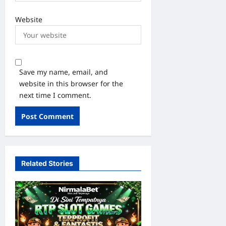
Website
Save my name, email, and
website in this browser for the
next time I comment.
Related Stories