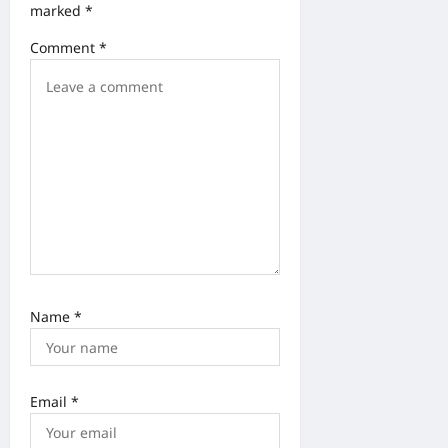
a
marked
*
t
Comment
*
i
o
n
Name
*
Email
*