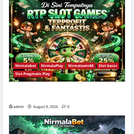
Nirmalabet
NirmalaPlay
Nirmalawin88
Slot Gacor
Slot Pragmatic Play
Slot Seabank Terbaru Dengan Bonus
Menarik Nirmalabet
admin
August 9, 2026
0