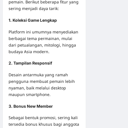
pemain. Berikut beberapa fitur yang
sering menjadi daya tarik:
1. Koleksi Game Lengkap
Platform ini umumnya menyediakan
berbagai tema permainan, mulai
dari petualangan, mitologi, hingga
budaya Asia modern.
2. Tampilan Responsif
Desain antarmuka yang ramah
pengguna membuat pemain lebih
nyaman, baik melalui desktop
maupun smartphone.
3. Bonus New Member
Sebagai bentuk promosi, sering kali
tersedia bonus khusus bagi anggota