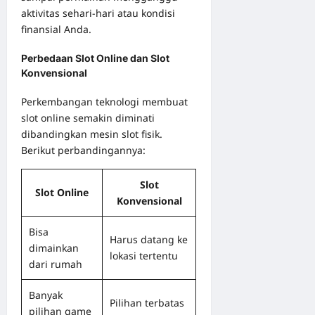
aktivitas sehari-hari atau kondisi
finansial Anda.
Perbedaan Slot Online dan Slot
Konvensional
Perkembangan teknologi membuat
slot online semakin diminati
dibandingkan mesin slot fisik.
Berikut perbandingannya:
Slot
Slot Online
Konvensional
Bisa
Harus datang ke
dimainkan
lokasi tertentu
dari rumah
Banyak
Pilihan terbatas
pilihan game