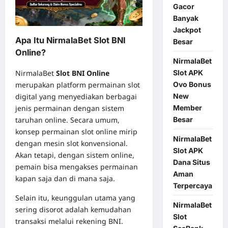
Gacor
Banyak
Jackpot
Apa Itu NirmalaBet Slot BNI
Besar
Online?
NirmalaBet
NirmalaBet
Slot BNI Online
Slot APK
merupakan platform permainan slot
Ovo Bonus
digital yang menyediakan berbagai
New
jenis permainan dengan sistem
Member
taruhan online. Secara umum,
Besar
konsep permainan slot online mirip
NirmalaBet
dengan mesin slot konvensional.
Slot APK
Akan tetapi, dengan sistem online,
Dana Situs
pemain bisa mengakses permainan
Aman
kapan saja dan di mana saja.
Terpercaya
Selain itu, keunggulan utama yang
NirmalaBet
sering disorot adalah kemudahan
Slot
transaksi melalui rekening BNI.