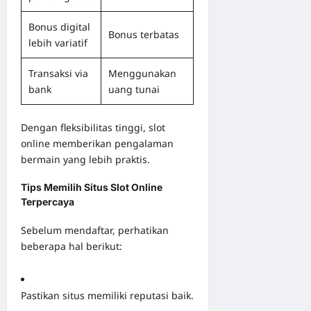
Bonus digital
Bonus terbatas
lebih variatif
Transaksi via
Menggunakan
bank
uang tunai
Dengan fleksibilitas tinggi, slot
online memberikan pengalaman
bermain yang lebih praktis.
Tips Memilih Situs Slot Online
Terpercaya
Sebelum mendaftar, perhatikan
beberapa hal berikut:
Pastikan situs memiliki reputasi baik.