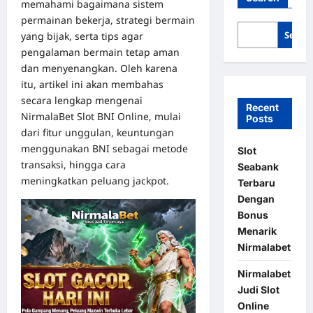
memahami bagaimana sistem
permainan bekerja, strategi bermain
Searc
yang bijak, serta tips agar
pengalaman bermain tetap aman
dan menyenangkan. Oleh karena
itu, artikel ini akan membahas
secara lengkap mengenai
Recent
NirmalaBet Slot BNI Online, mulai
Posts
dari fitur unggulan, keuntungan
menggunakan BNI sebagai metode
Slot
transaksi, hingga cara
Seabank
meningkatkan peluang jackpot.
Terbaru
Dengan
Bonus
Menarik
Nirmalabet
Nirmalabet
Judi Slot
Online