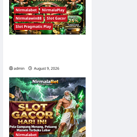
Nirmalabet
NirmalaPlay
Nirmalawin88
Slot Gacor
Slot Pragmatic Play
Slot Seabank Terbaru
Dengan Bonus Menarik
Nirmalabet
admin
August 9, 2026
0
Nirmalabet